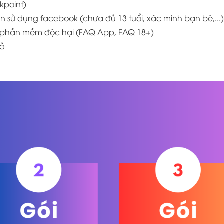
kpoint)
n sử dụng facebook (chưa đủ 13 tuổi, xác minh bạn bè,...)
, phần mềm độc hại (FAQ App, FAQ 18+)
iả