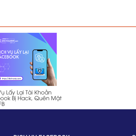
Vụ Lấy Lại Tài Khoản
ook Bị Hack, Quên Mật
FB