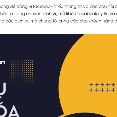
hông dễ dàng vì facebook thiếu thông tin và các câu hỏi 
ự hào là trang chuyên
dịch vụ mở khóa facebook
uy tín và
ong các dịch vụ mà chúng tôi cung cấp cho khách hàng 