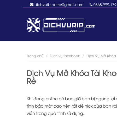
dichvufb.hotro@gmail.com
0868.999.179
Trang chủ
Dịch vụ facebook
Dịch Vụ Mở Khóa 
Dịch Vụ Mở Khóa Tài Kho
Rẻ
Khi đang online có bao giờ bạn bị ngưng lạ
tính bảo mật cao nên rất dễ nick của bạn rơ
viễn trong quá trình sử dụng.