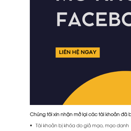
Chúng tôi xin nhận mở lại các tài khoản đã b
Tài khoản bị khóa do giả mạo, mạo danh