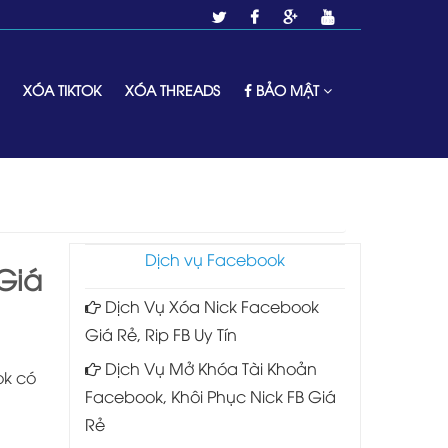
XÓA TIKTOK
XÓA THREADS
BẢO MẬT
Dịch vụ Facebook
Giá
Dịch Vụ Xóa Nick Facebook
Giá Rẻ, Rip FB Uy Tín
Dịch Vụ Mở Khóa Tài Khoản
ok có
Facebook, Khôi Phục Nick FB Giá
Rẻ