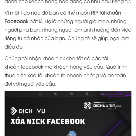
dành cho khách hàng nào đang có nhu cầu riêng tư.
Vì một lí do nào đó bạn có thể muốn
RIP tài khoản
Facebook
bất kì. Họ là những người giả mạo, những
người phá bạn, những người làm ảnh hưởng đến việc
riêng tư cá nhân của bạn. Chúng tôi sẽ giúp bạn làm
điều đó.
Chúng tôi nhận
khóa nick
cho tất cả các tài
khoản
facebook
mà khách hàng yêu cầu. Quá trình
thực hiện xóa tài khoản fb nhanh chóng và an toàn
đối với người yêu cầu.