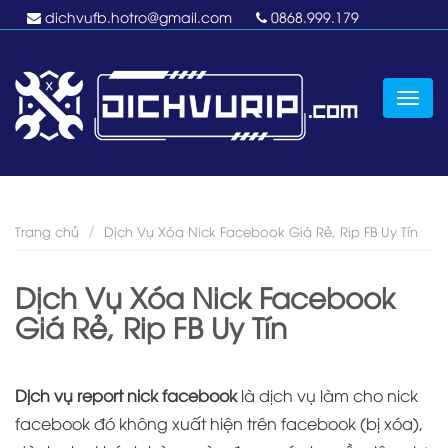
dichvufb.hotro@gmail.com
0868.999.179
Toggl
Trang chủ
Dịch Vụ Xóa Nick Facebook Giá Rẻ, Rip FB Uy Tín
Dịch Vụ Xóa Nick Facebook
Giá Rẻ, Rip FB Uy Tín
Dịch vụ report nick facebook
là dịch vụ làm cho nick
facebook đó không xuất hiện trên facebook (bị xóa),